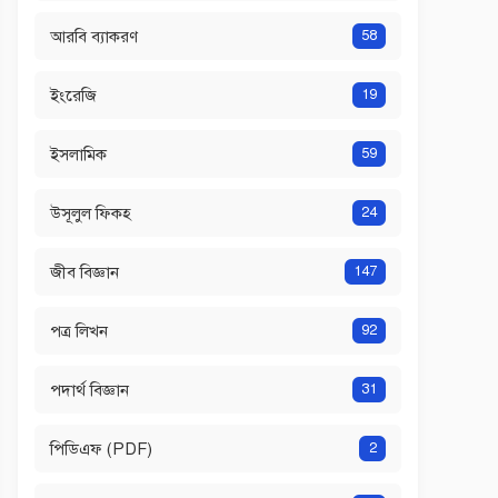
আরবি ব্যাকরণ
58
ইংরেজি
19
ইসলামিক
59
উসূলুল ফিকহ
24
জীব বিজ্ঞান
147
পত্র লিখন
92
পদার্থ বিজ্ঞান
31
পিডিএফ (PDF)
2