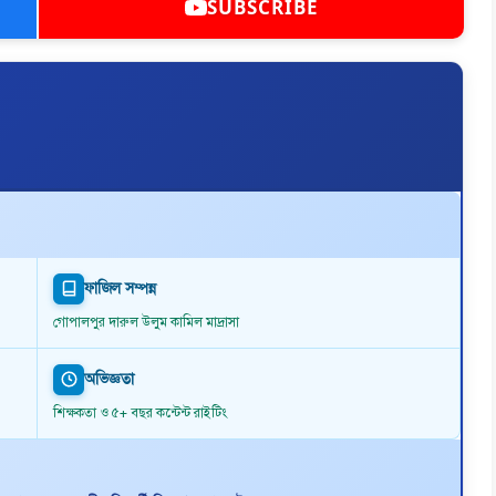
SUBSCRIBE
ফাজিল সম্পন্ন
গোপালপুর দারুল উলুম কামিল মাদ্রাসা
অভিজ্ঞতা
শিক্ষকতা ও ৫+ বছর কন্টেন্ট রাইটিং