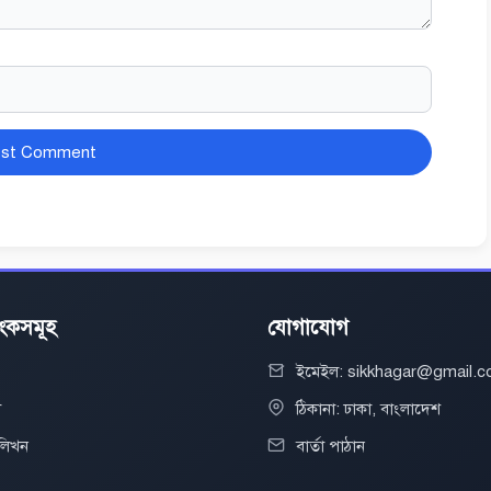
িংকসমূহ
যোগাযোগ
ইমেইল: sikkhagar@gmail.
া
ঠিকানা: ঢাকা, বাংলাদেশ
 লিখন
বার্তা পাঠান