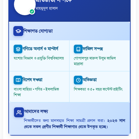
মাহমুদুল হাসান
শিক্ষাগত যোগ্যতা
গণিতে অনার্স ও মাস্টার্স
ফাজিল সম্পন্ন
যশোর বিজ্ঞান ও প্রযুক্তি বিশ্ববিদ্যালয়
গোপালপুর দারুল উলুম কামিল
মাদ্রাসা
বিশেষ দক্ষতা
অভিজ্ঞতা
বাংলা সাহিত্য • গণিত • ইসলামিক
শিক্ষকতা ও ৫+ বছর কন্টেন্ট রাইটিং
শিক্ষা
আমাদের লক্ষ্য
শিক্ষার্থীদের জন্য মানসম্মত শিক্ষা সামগ্রী প্রদান করা।
২০২৩ সাল
থেকে সকল শ্রেণীর শিক্ষার্থী শিক্ষাগার থেকে উপকৃত হচ্ছে।