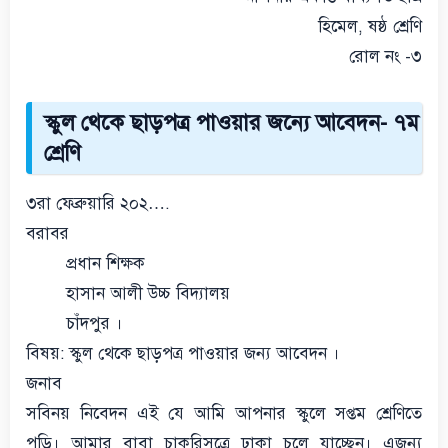
হিমেল, ষষ্ঠ শ্রেণি
রোল নং -৩
স্কুল থেকে ছাড়পত্র পাওয়ার জন্যে আবেদন- ৭ম
শ্রেণি
৩রা ফেব্রুয়ারি ২০২….
বরাবর
প্রধান শিক্ষক
হাসান আলী উচ্চ বিদ্যালয়
চাঁদপুর ।
বিষয়: স্কুল থেকে ছাড়পত্র পাওয়ার জন্য আবেদন ।
জনাব
সবিনয় নিবেদন এই যে আমি আপনার স্কুলে সপ্তম শ্রেণিতে
পড়ি। আমার বাবা চাকরিসূত্রে ঢাকা চলে যাচ্ছেন। এজন্য